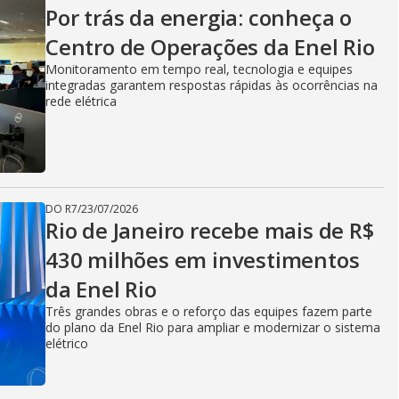
V
Por trás da energia: conheça o
Centro de Operações da Enel Rio
i
Monitoramento em tempo real, tecnologia e equipes
integradas garantem respostas rápidas às ocorrências na
rede elétrica
d
e
DO R7
/
23/07/2026
Rio de Janeiro recebe mais de R$
430 milhões em investimentos
o
da Enel Rio
Três grandes obras e o reforço das equipes fazem parte
do plano da Enel Rio para ampliar e modernizar o sistema
elétrico