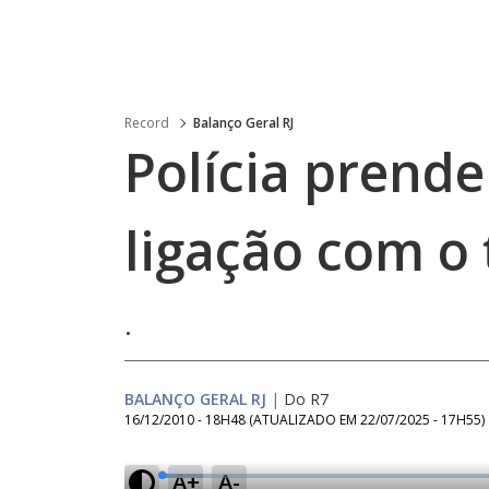
Record
Balanço Geral RJ
Polícia prende
ligação com o 
.
BALANÇO GERAL RJ
|
Do R7
16/12/2010 - 18H48
(ATUALIZADO EM
22/07/2025 - 17H55
)
A+
A-
L