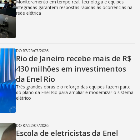
i
Monitoramento em tempo real, tecnologia e equipes
integradas garantem respostas rápidas às ocorrências na
rede elétrica
d
e
DO R7
/
23/07/2026
Rio de Janeiro recebe mais de R$
430 milhões em investimentos
o
da Enel Rio
Três grandes obras e o reforço das equipes fazem parte
do plano da Enel Rio para ampliar e modernizar o sistema
elétrico
DO R7
/
22/07/2026
Escola de eletricistas da Enel