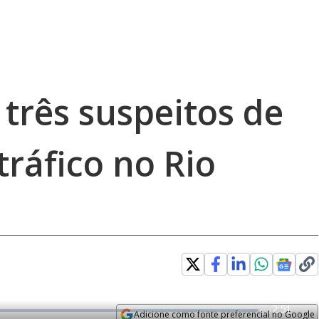
 três suspeitos de
tráfico no Rio
R
-
2:51
Adicione como fonte preferencial no Google