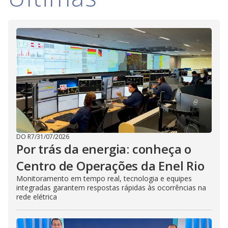
V
d
o
i
d
e
o
DO R7
/
31/07/2026
Por trás da energia: conheça o
Centro de Operações da Enel Rio
Monitoramento em tempo real, tecnologia e equipes
integradas garantem respostas rápidas às ocorrências na
rede elétrica