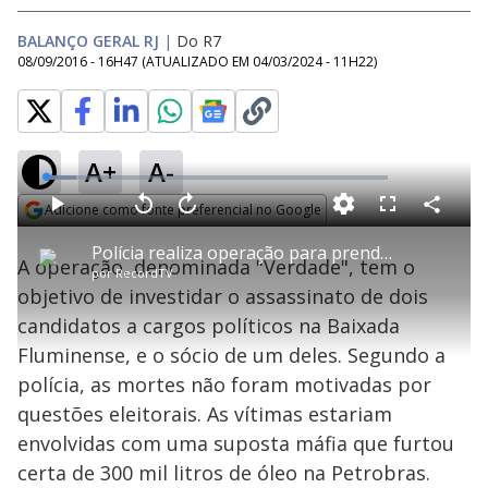
BALANÇO GERAL RJ
|
Do R7
08/09/2016 - 16H47
(ATUALIZADO EM
04/03/2024 - 11H22
)
A+
A-
L
o
a
Adicione como fonte preferencial no Google
d
C
P
V
A
P
F
e
o
l
o
v
u
Opens in new window
d
m
a
l
a
l
:
Polícia realiza operação para prender assassinos de candidatos na Baixada Fluminense
p
y
t
n
l
8
A operação, denominada "Verdade", tem o
a
a
ç
s
.
por
RecordTV
r
r
a
c
8
t
1
r
l
r
1
objetivo de investidar o assassinato de dois
i
0
1
e
%
l
s
0
e
h
candidatos a cargos políticos na Baixada
e
s
n
a
g
e
r
u
g
Fluminense, e o sócio de um deles. Segundo a
n
u
a
d
n
o
d
polícia, as mortes não foram motivadas por
s
o
s
questões eleitorais. As vítimas estariam
y
envolvidas com uma suposta máfia que furtou
certa de 300 mil litros de óleo na Petrobras.
M
u