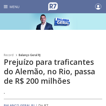
MENU
Record
Balanço Geral RJ
Prejuízo para traficantes
do Alemão, no Rio, passa
de R$ 200 milhões
.
BALANÇO GERAL RJ
|
Do R7