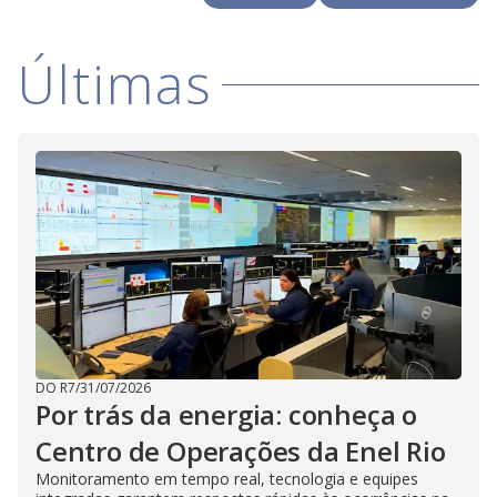
i
Últimas
d
e
o
DO R7
/
31/07/2026
Por trás da energia: conheça o
Centro de Operações da Enel Rio
Monitoramento em tempo real, tecnologia e equipes