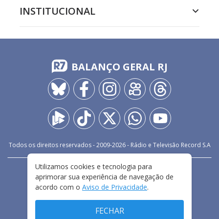
INSTITUCIONAL
BALANÇO GERAL RJ
Todos os direitos reservados - 2009-
2026
- Rádio e Televisão Record S.A
Utilizamos cookies e tecnologia para
CARREIRA
FALE CONOSCO
PRIVACIDADE
aprimorar sua experiência de navegação de
TERMOS E CONDIÇÕES DE USO
acordo com o
Aviso de Privacidade
.
FECHAR