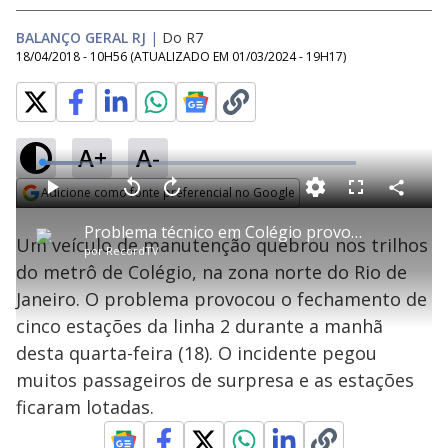
BALANÇO GERAL RJ
|
Do R7
18/04/2018 - 10H56
(ATUALIZADO EM
01/03/2024 - 19H17
)
A+
A-
L
o
a
Adicione como fonte preferencial no Google
d
C
P
V
A
P
F
e
o
l
o
v
u
Opens in new window
d
m
a
l
a
l
:
Problema técnico em Colégio provoca fechamento de cinco estações do Metrô
p
y
t
n
l
1
Um veículo de manutenção quebrou nos trilhos
a
a
ç
s
2
por
RecordTV
r
r
a
c
.
t
1
r
l
r
1
do metrô de Colégio, na zona norte do Rio de
i
0
1
e
9
l
s
0
e
%
h
Janeiro. O problema provocou o fechamento de
e
s
n
a
g
e
r
u
g
cinco estações da linha 2 durante a manhã
n
u
a
d
n
o
d
desta quarta-feira (18). O incidente pegou
s
o
s
muitos passageiros de surpresa e as estações
y
ficaram lotadas.
M
u