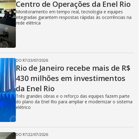
V
Centro de Operações da Enel Rio
Monitoramento em tempo real, tecnologia e equipes
i
integradas garantem respostas rápidas às ocorrências na
rede elétrica
d
DO R7
/
23/07/2026
Rio de Janeiro recebe mais de R$
e
430 milhões em investimentos
da Enel Rio
o
Três grandes obras e o reforço das equipes fazem parte
do plano da Enel Rio para ampliar e modernizar o sistema
elétrico
DO R7
/
22/07/2026