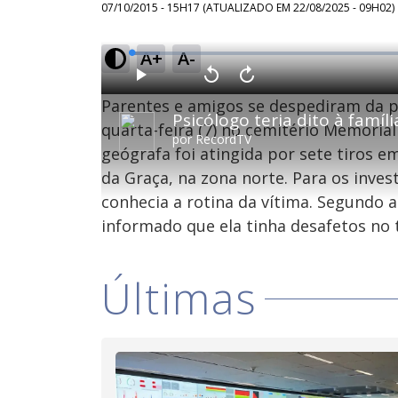
07/10/2015 - 15H17
(ATUALIZADO EM
22/08/2025 - 09H02
)
A+
A-
L
o
a
d
P
V
A
e
l
o
v
d
Parentes e amigos se despediram da p
a
l
a
:
y
t
n
4
a
ç
quarta-feira (7) no cemitério Memorial
.
r
a
8
por
RecordTV
1
r
2
geógrafa foi atingida por sete tiros
0
1
%
s
0
e
s
da Graça, na zona norte. Para os inves
g
e
u
g
n
u
conhecia a rotina da vítima. Segundo a 
d
n
o
d
informado que ela tinha desafetos no 
s
o
s
Últimas
M
u
d
o