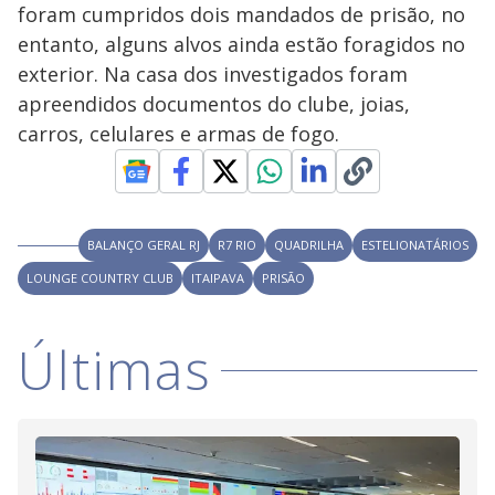
V
d
foram cumpridos dois mandados de prisão, no
o
entanto, alguns alvos ainda estão foragidos no
i
exterior. Na casa dos investigados foram
apreendidos documentos do clube, joias,
carros, celulares e armas de fogo.
d
e
BALANÇO GERAL RJ
R7 RIO
QUADRILHA
ESTELIONATÁRIOS
o
LOUNGE COUNTRY CLUB
ITAIPAVA
PRISÃO
Últimas