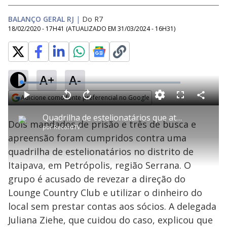
BALANÇO GERAL RJ
|
Do R7
18/02/2020 - 17H41
(ATUALIZADO EM
31/03/2024 - 16H31
)
A+
A-
L
o
a
Adicione como fonte preferencial no Google
d
C
P
V
A
P
F
e
o
l
o
v
u
Opens in new window
d
m
a
l
a
l
:
Quadrilha de estelionatários que atuava em Itaipava é desmanchada
p
y
t
n
l
1
Dois mandados de prisão e três de busca e
a
a
ç
s
1
por
RecordTV
r
r
a
c
.
t
1
r
l
r
0
apreensão foram cumpridos contra uma
i
0
1
e
8
l
s
0
e
%
h
quadrilha de estelionatários no distrito de
e
s
n
a
g
e
r
u
g
Itaipava, em Petrópolis, região Serrana. O
n
u
a
d
n
o
d
grupo é acusado de revezar a direção do
s
o
s
Lounge Country Club e utilizar o dinheiro do
y
local sem prestar contas aos sócios. A delegada
Juliana Ziehe, que cuidou do caso, explicou que
M
u