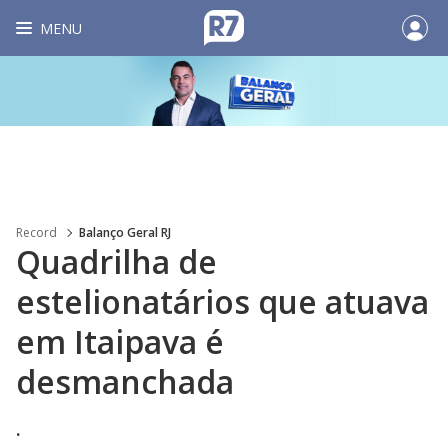
MENU
Record
Balanço Geral RJ
Quadrilha de
estelionatários que atuava
em Itaipava é
desmanchada
.