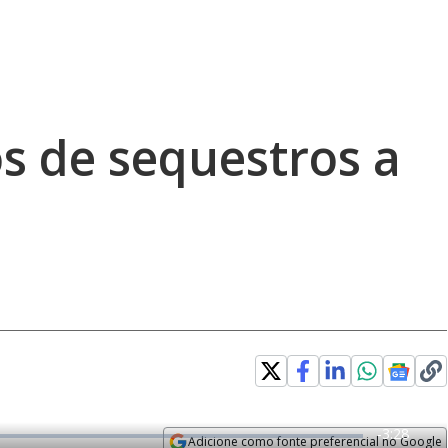
s de sequestros a
R
-
3:28
Adicione como fonte preferencial no Google