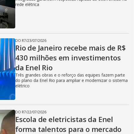
i
rede elétrica
d
DO R7
/
23/07/2026
e
Rio de Janeiro recebe mais de R$
430 milhões em investimentos
da Enel Rio
o
Três grandes obras e o reforço das equipes fazem parte
do plano da Enel Rio para ampliar e modernizar o sistema
elétrico
DO R7
/
22/07/2026
Escola de eletricistas da Enel
forma talentos para o mercado