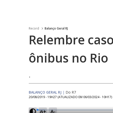
Record
Balanço Geral RJ
Relembre caso
ônibus no Rio
.
BALANÇO GERAL RJ
|
Do R7
20/08/2019 - 19H27
(ATUALIZADO EM
06/03/2024 - 10H17
)
A+
A-
L