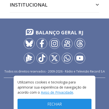
INSTITUCIONAL
BALANÇO GERAL RJ
Todos os direitos reservados - 2009-
2026
- Rádio e Televisão Record S.A
Utilizamos cookies e tecnologia para
CARREIRA
FALE CONOSCO
PRIVACIDADE
aprimorar sua experiência de navegação de
TERMOS E CONDIÇÕES DE USO
acordo com o
Aviso de Privacidade
.
FECHAR