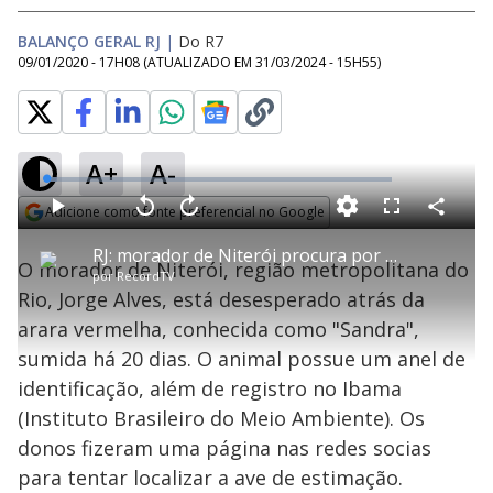
BALANÇO GERAL RJ
|
Do R7
09/01/2020 - 17H08
(ATUALIZADO EM
31/03/2024 - 15H55
)
A+
A-
L
o
a
Adicione como fonte preferencial no Google
d
C
P
V
A
P
F
e
o
l
o
v
u
Opens in new window
d
m
a
l
a
l
:
RJ: morador de Niterói procura por ave de estimação sumida há 20 dias
p
y
t
n
l
3
O morador de Niterói, região metropolitana do
a
a
ç
s
.
por
RecordTV
r
r
a
c
1
t
1
r
l
r
5
Rio, Jorge Alves, está desesperado atrás da
i
0
1
e
%
l
s
0
e
h
arara vermelha, conhecida como "Sandra",
e
s
n
a
g
e
r
u
g
sumida há 20 dias. O animal possue um anel de
n
u
a
d
n
o
d
identificação, além de registro no Ibama
s
o
s
(Instituto Brasileiro do Meio Ambiente). Os
y
donos fizeram uma página nas redes socias
para tentar localizar a ave de estimação.
M
u