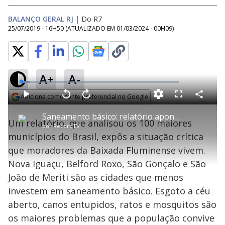
BALANÇO GERAL RJ
|
Do R7
25/07/2019 - 16H50
(ATUALIZADO EM
01/03/2024 - 00H09
)
A+
A-
L
o
a
Adicione como fonte preferencial no Google
d
C
P
V
A
P
F
e
o
l
o
v
u
Opens in new window
d
m
a
l
a
l
:
Saneamento básico: relatório aponta estado crítico em 4 municípios da Baixada Fluminense
p
y
t
n
l
5
Um relatório, que analisou os 100 maiores
a
a
ç
s
.
por
RecordTV
r
r
a
c
4
t
1
r
l
r
5
municípios do Brasil, expôs a situação crítica
i
0
1
e
%
l
s
0
e
h
que moradores da Baixada Fluminense vivem.
e
s
n
a
g
e
r
u
g
Nova Iguaçu, Belford Roxo, São Gonçalo e São
n
u
a
d
n
o
d
João de Meriti são as cidades que menos
s
o
s
investem em saneamento básico. Esgoto a céu
y
aberto, canos entupidos, ratos e mosquitos são
os maiores problemas que a população convive
M
u