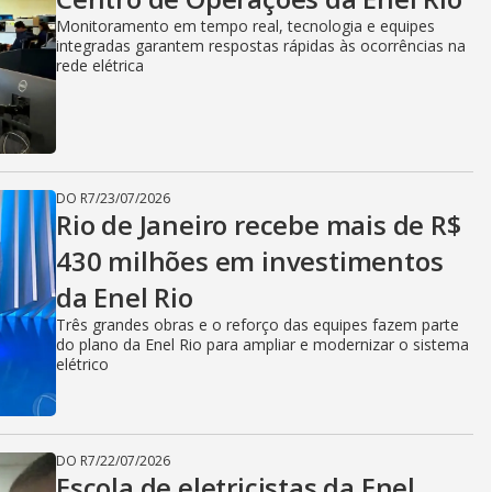
V
Monitoramento em tempo real, tecnologia e equipes
integradas garantem respostas rápidas às ocorrências na
i
rede elétrica
d
DO R7
/
23/07/2026
Rio de Janeiro recebe mais de R$
e
430 milhões em investimentos
da Enel Rio
o
Três grandes obras e o reforço das equipes fazem parte
do plano da Enel Rio para ampliar e modernizar o sistema
elétrico
DO R7
/
22/07/2026
Escola de eletricistas da Enel