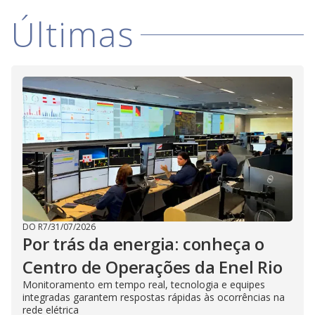
i
Últimas
d
e
o
DO R7
/
31/07/2026
Por trás da energia: conheça o
Centro de Operações da Enel Rio
Monitoramento em tempo real, tecnologia e equipes
integradas garantem respostas rápidas às ocorrências na
rede elétrica