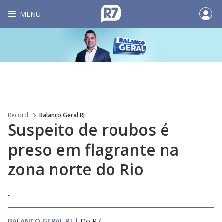
MENU
Record
Balanço Geral RJ
Suspeito de roubos é
preso em flagrante na
zona norte do Rio
.
BALANÇO GERAL RJ
|
Do R7