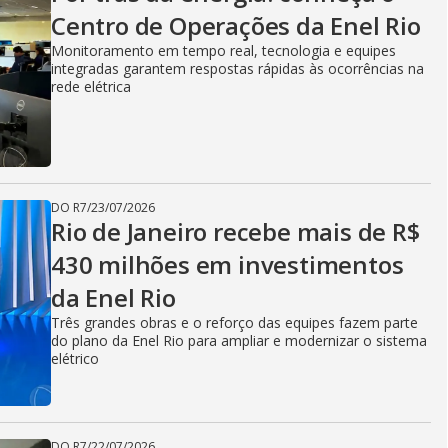
V
Centro de Operações da Enel Rio
Monitoramento em tempo real, tecnologia e equipes
i
integradas garantem respostas rápidas às ocorrências na
rede elétrica
d
DO R7
/
23/07/2026
e
Rio de Janeiro recebe mais de R$
430 milhões em investimentos
da Enel Rio
o
Três grandes obras e o reforço das equipes fazem parte
do plano da Enel Rio para ampliar e modernizar o sistema
elétrico
DO R7
/
22/07/2026