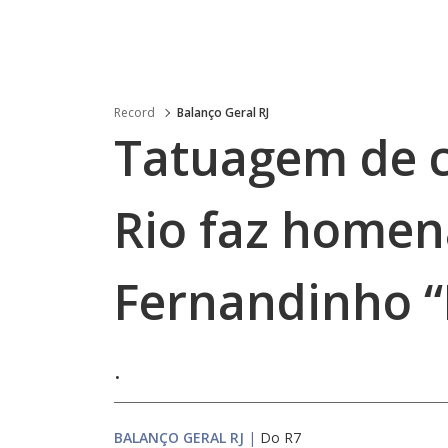
Record
Balanço Geral RJ
Tatuagem de c
Rio faz home
Fernandinho “
.
BALANÇO GERAL RJ
|
Do R7