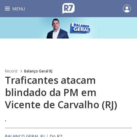
MENU
Record
Balanço Geral RJ
Traficantes atacam
blindado da PM em
Vicente de Carvalho (RJ)
.
BALANÇO GERAL RJ
|
Do R7