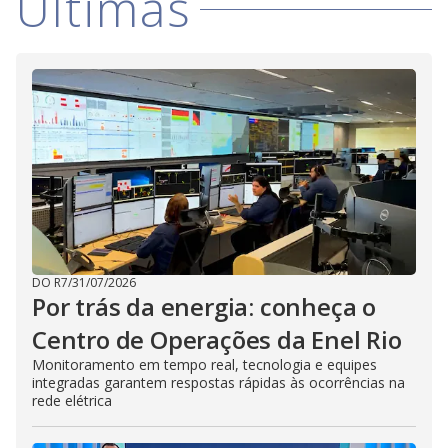
Últimas
i
d
e
o
DO R7
/
31/07/2026
Por trás da energia: conheça o
Centro de Operações da Enel Rio
Monitoramento em tempo real, tecnologia e equipes
integradas garantem respostas rápidas às ocorrências na
rede elétrica