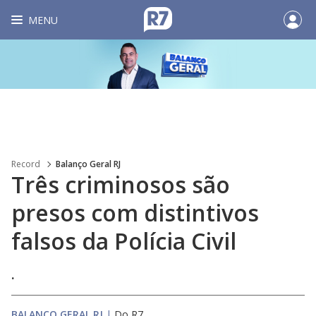
MENU
Record
Balanço Geral RJ
Três criminosos são
presos com distintivos
falsos da Polícia Civil
.
BALANÇO GERAL RJ
|
Do R7