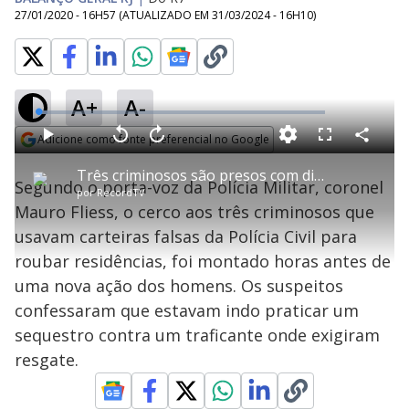
27/01/2020 - 16H57
(ATUALIZADO EM
31/03/2024 - 16H10
)
A+
A-
L
o
a
Adicione como fonte preferencial no Google
d
C
P
V
A
P
F
e
o
l
o
v
u
Opens in new window
d
m
a
l
a
l
:
Três criminosos são presos com distintivos falsos da Polícia Civil
p
y
t
n
l
3
Segundo o porta-voz da Polícia Militar, coronel
a
a
ç
s
.
por
RecordTV
r
r
a
c
0
t
1
r
l
r
4
Mauro Fliess, o cerco aos três criminosos que
i
0
1
e
%
l
s
0
e
h
usavam carteiras falsas da Polícia Civil para
e
s
n
a
g
e
r
u
g
roubar residências, foi montado horas antes de
n
u
a
d
n
o
d
uma nova ação dos homens. Os suspeitos
s
o
s
confessaram que estavam indo praticar um
y
sequestro contra um traficante onde exigiram
resgate.
M
V
u
d
o