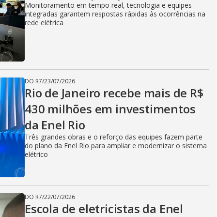
Monitoramento em tempo real, tecnologia e equipes
i
integradas garantem respostas rápidas às ocorrências na
rede elétrica
d
DO R7
/
23/07/2026
e
Rio de Janeiro recebe mais de R$
430 milhões em investimentos
da Enel Rio
o
Três grandes obras e o reforço das equipes fazem parte
do plano da Enel Rio para ampliar e modernizar o sistema
elétrico
DO R7
/
22/07/2026
Escola de eletricistas da Enel