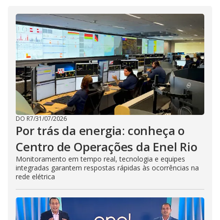
i
d
e
o
DO R7
/
31/07/2026
Por trás da energia: conheça o
Centro de Operações da Enel Rio
Monitoramento em tempo real, tecnologia e equipes
integradas garantem respostas rápidas às ocorrências na
rede elétrica