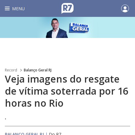
MENU
Record
Balanço Geral RJ
Veja imagens do resgate
de vítima soterrada por 16
horas no Rio
.
BALANÇO GERAL RJ
|
Do R7