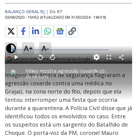
BALANÇO GERAL RJ
|
Do R7
03/06/2020 - 15H52
(ATUALIZADO EM
31/03/2024 - 18H19
)
A+
A-
L
o
a
Adicione como fonte preferencial no Google
d
C
P
V
A
P
F
e
o
l
o
v
u
Opens in new window
d
m
a
l
a
l
:
Vídeo mostra agressão covarde contra médica no Rio; PM suspeito é identificado
p
y
t
n
l
2
Imagens de câmera de segurança flagraram a
a
a
ç
s
.
por
RecordTV
r
r
a
c
0
t
1
r
l
r
1
agressão covarde contra uma médica no
i
0
1
e
%
l
s
0
e
h
Grajaú, na zona norte do Rio, depois que ela
e
s
n
a
g
e
r
u
g
tentou interromper uma festa que ocorria
n
u
a
d
n
o
d
durante a quarentena. A Polícia Civil disse que já
s
o
s
identificou todos os envolvidos no caso. Entre
y
os suspeitos está um sargento do Batalhão de
Choque. O porta-voz da PM, coronel Mauro
M
u