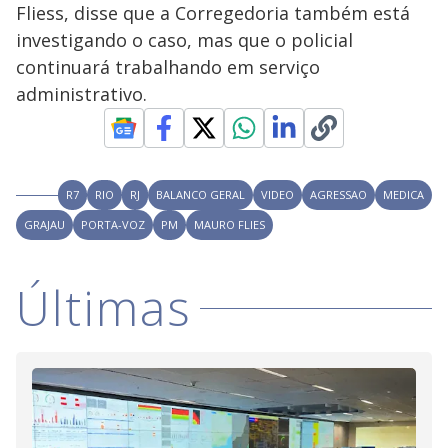
V
d
Fliess, disse que a Corregedoria também está
o
investigando o caso, mas que o policial
i
continuará trabalhando em serviço
administrativo.
d
e
R7
RIO
RJ
BALANCO GERAL
VIDEO
AGRESSAO
MEDICA
GRAJAU
PORTA-VOZ
PM
MAURO FLIES
o
Últimas