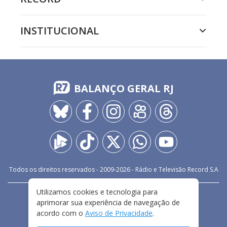
INSTITUCIONAL
BALANÇO GERAL RJ
Todos os direitos reservados - 2009-
2026
- Rádio e Televisão Record S.A
Utilizamos cookies e tecnologia para
CARREIRA
FALE CONOSCO
PRIVACIDADE
aprimorar sua experiência de navegação de
TERMOS E CONDIÇÕES DE USO
acordo com o
Aviso de Privacidade
.