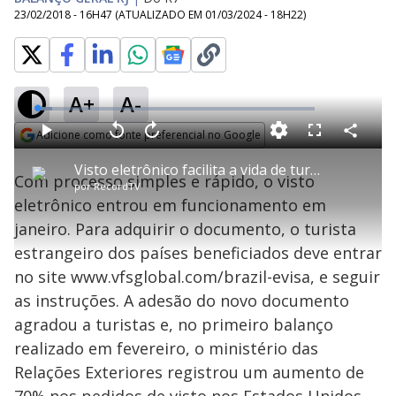
23/02/2018 - 16H47
(ATUALIZADO EM
01/03/2024 - 18H22
)
A+
A-
L
o
a
Adicione como fonte preferencial no Google
d
C
P
V
A
P
F
e
o
l
o
v
u
Opens in new window
d
m
a
l
a
l
:
Visto eletrônico facilita a vida de turistas que vêm para o RJ
p
y
t
n
l
5
Com processo simples e rápido, o visto
a
a
ç
s
.
por
RecordTV
r
r
a
c
4
t
1
r
l
r
6
eletrônico entrou em funcionamento em
i
0
1
e
%
l
s
0
e
h
janeiro. Para adquirir o documento, o turista
e
s
n
a
g
e
r
u
g
estrangeiro dos países beneficiados deve entrar
n
u
a
d
n
o
d
no site www.vfsglobal.com/brazil-evisa, e seguir
s
o
s
as instruções. A adesão do novo documento
y
agradou a turistas e, no primeiro balanço
realizado em fevereiro, o ministério das
M
V
u
d
Relações Exteriores registrou um aumento de
o