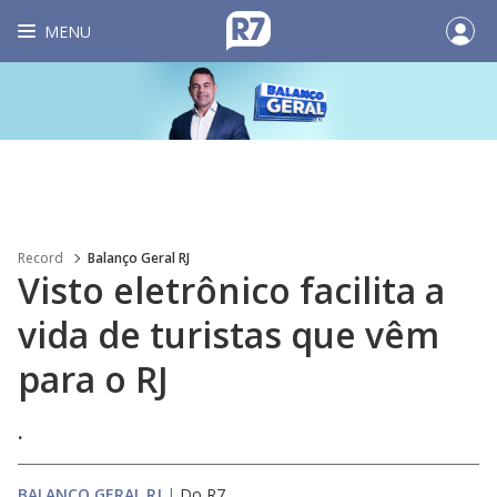
MENU
Record
Balanço Geral RJ
Visto eletrônico facilita a
vida de turistas que vêm
para o RJ
.
BALANÇO GERAL RJ
|
Do R7