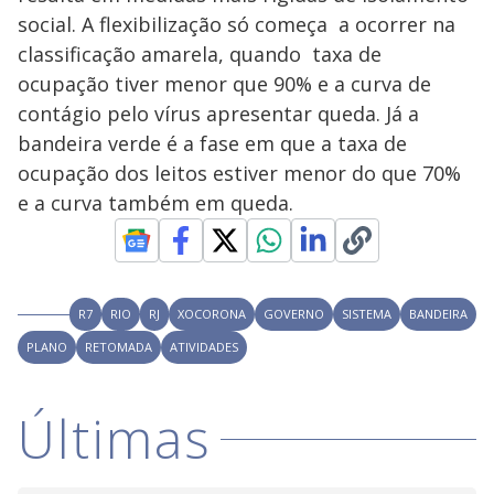
y
social. A flexibilização só começa a ocorrer na
M
V
u
d
classificação amarela, quando taxa de
o
ocupação tiver menor que 90% e a curva de
i
contágio pelo vírus apresentar queda. Já a
bandeira verde é a fase em que a taxa de
ocupação dos leitos estiver menor do que 70%
d
e a curva também em queda.
e
o
R7
RIO
RJ
XOCORONA
GOVERNO
SISTEMA
BANDEIRA
PLANO
RETOMADA
ATIVIDADES
Últimas