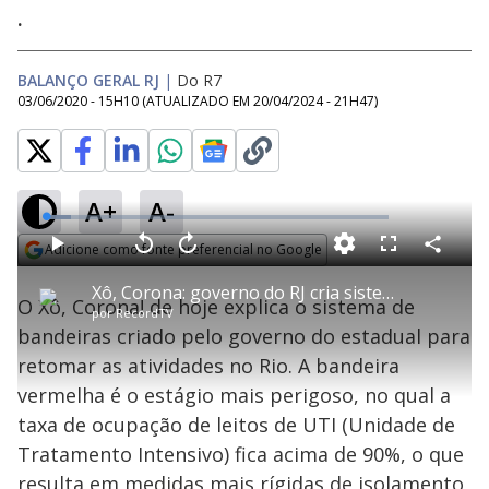
.
BALANÇO GERAL RJ
|
Do R7
03/06/2020 - 15H10
(ATUALIZADO EM
20/04/2024 - 21H47
)
A+
A-
L
o
a
Adicione como fonte preferencial no Google
d
C
P
V
A
P
F
e
o
l
o
v
u
Opens in new window
d
m
a
l
a
l
:
Xô, Corona: governo do RJ cria sistema de bandeiras para retomar atividades
p
y
t
n
l
7
O Xô, Corona! de hoje explica o sistema de
a
a
ç
s
.
por
RecordTV
r
r
a
c
2
t
1
r
l
r
6
bandeiras criado pelo governo do estadual para
i
0
1
e
%
l
s
0
e
h
retomar as atividades no Rio. A bandeira
e
s
n
a
g
e
r
u
g
vermelha é o estágio mais perigoso, no qual a
n
u
a
d
n
o
d
taxa de ocupação de leitos de UTI (Unidade de
s
o
s
Tratamento Intensivo) fica acima de 90%, o que
resulta em medidas mais rígidas de isolamento