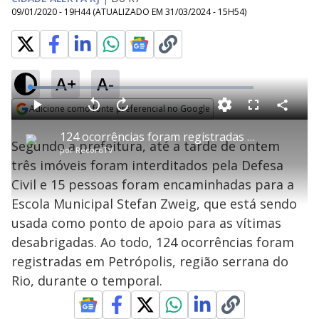
09/01/2020 - 19H44
(ATUALIZADO EM
31/03/2024 - 15H54
)
A+
A-
L
o
a
Adicione como fonte preferencial no Google
d
C
P
V
A
P
F
e
o
l
o
v
u
Opens in new window
d
m
a
l
a
l
:
124 ocorrências foram registradas em Petrópolis (RJ) durante temporal
p
y
t
n
l
1
Segundo a prefeitura, até a tarde de ontem
a
a
ç
s
4
por
RecordTV
r
r
a
c
.
t
1
r
l
r
5
três imóveis foram interditados pela Defesa
i
0
1
e
1
l
s
0
e
%
h
Civil e 15 pessoas foram encaminhadas para a
e
s
n
a
g
e
r
u
g
Escola Municipal Stefan Zweig, que está sendo
n
u
a
d
n
o
d
usada como ponto de apoio para as vítimas
s
o
s
desabrigadas. Ao todo, 124 ocorrências foram
y
registradas em Petrópolis, região serrana do
Rio, durante o temporal.
M
V
u
d
o