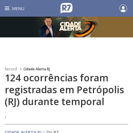
MENU
Record
Cidade Alerta RJ
124 ocorrências foram
registradas em Petrópolis
(RJ) durante temporal
.
CIDADE ALERTA RJ
|
Do R7