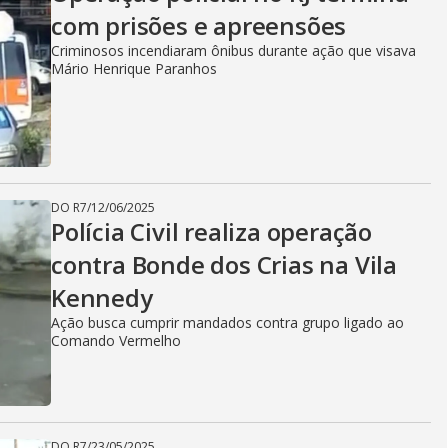
com prisões e apreensões
Criminosos incendiaram ônibus durante ação que visava
Mário Henrique Paranhos
DO R7
/
12/06/2025
Polícia Civil realiza operação
contra Bonde dos Crias na Vila
Kennedy
Ação busca cumprir mandados contra grupo ligado ao
Comando Vermelho
DO R7
/
23/05/2025