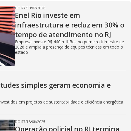
V
DO R7
/
30/07/2026
Enel Rio investe em
infraestrutura e reduz em 30% o
i
tempo de atendimento no RJ
Empresa investe R$ 440 milhões no primeiro trimestre de
2026 e amplia a presença de equipes técnicas em todo o
d
estado
e
itudes simples geram economia e
o
vestidos em projetos de sustentabilidade e eficiência energética
DO R7
/
18/08/2025
Operação policial no RJ termina