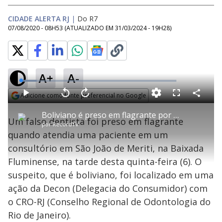
CIDADE ALERTA RJ
|
Do R7
07/08/2020 - 08H53
(ATUALIZADO EM
31/03/2024 - 19H28
)
A+
A-
L
o
a
Adicione como fonte preferencial no Google
d
C
P
V
A
P
F
e
o
l
o
v
u
Opens in new window
d
m
a
l
a
l
:
Boliviano é preso em flagrante por agir como dentista na Baixada Fluminense
p
y
t
n
l
1
Um falso dentista foi preso em flagrante
a
a
ç
s
0
por
RecordTV
r
r
a
c
.
t
1
r
l
r
3
quando atendia uma paciente em um
i
0
1
e
0
l
s
0
e
%
h
consultório em São João de Meriti, na Baixada
e
s
n
a
g
e
r
u
g
Fluminense, na tarde desta quinta-feira (6). O
n
u
a
d
n
o
d
suspeito, que é boliviano, foi localizado em uma
s
o
s
ação da Decon (Delegacia do Consumidor) com
y
o CRO-RJ (Conselho Regional de Odontologia do
Rio de Janeiro).
M
u