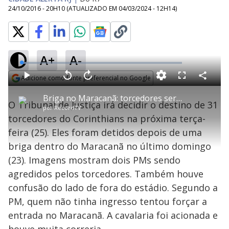
24/10/2016 - 20H10
(ATUALIZADO EM
04/03/2024 - 12H14
)
A+
A-
L
o
a
Adicione como fonte preferencial no Google
d
C
P
V
A
P
F
e
o
l
o
v
u
Opens in new window
d
m
a
l
a
l
:
Briga no Maracanã: torcedores serão julgados na próxima terça-feira (25)
p
y
t
n
l
2
O Tribunal de Justiça irá decidir o destino de 31
a
a
ç
s
.
por
RecordTV
r
r
a
c
9
t
1
r
l
r
6
torcedores do Corinthians na próxima terça-
i
0
1
e
%
l
s
0
e
h
feira (25). Eles foram detidos depois de uma
e
s
n
a
g
e
r
u
g
briga dentro do Maracanã no último domingo
n
u
a
d
n
o
d
(23). Imagens mostram dois PMs sendo
s
o
s
agredidos pelos torcedores. Também houve
y
confusão do lado de fora do estádio. Segundo a
PM, quem não tinha ingresso tentou forçar a
M
V
u
d
entrada no Maracanã. A cavalaria foi acionada e
o