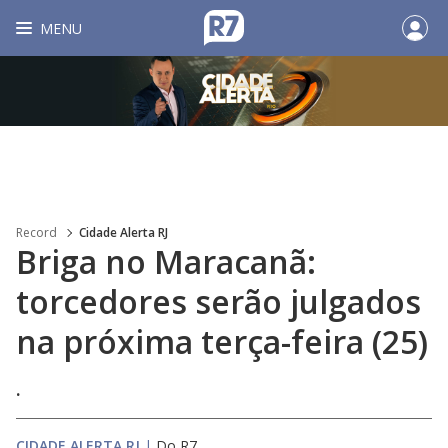
MENU
Record
Cidade Alerta RJ
Briga no Maracanã:
torcedores serão julgados
na próxima terça-feira (25)
.
CIDADE ALERTA RJ
|
Do R7