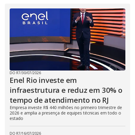
V
d
o
i
d
e
o
DO R7
/
30/07/2026
Enel Rio investe em
infraestrutura e reduz em 30% o
tempo de atendimento no RJ
Empresa investe R$ 440 milhões no primeiro trimestre de
2026 e amplia a presença de equipes técnicas em todo o
estado
DO R7
/
16/07/2026