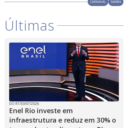
V
CARNAVAL
SAMBA
d
o
i
Últimas
d
e
o
DO R7
/
30/07/2026
Enel Rio investe em
infraestrutura e reduz em 30% o