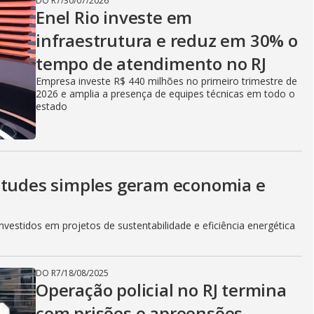
DO R7
/
30/07/2026
V
Enel Rio investe em
infraestrutura e reduz em 30% o
tempo de atendimento no RJ
i
Empresa investe R$ 440 milhões no primeiro trimestre de
2026 e amplia a presença de equipes técnicas em todo o
estado
d
e
itudes simples geram economia e
vestidos em projetos de sustentabilidade e eficiência energética
o
DO R7
/
18/08/2025
Operação policial no RJ termina
com prisões e apreensões