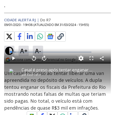
.
CIDADE ALERTA RJ
|
Do R7
09/01/2020 - 19H38
(ATUALIZADO EM
31/03/2024 - 15H55
)
A+
A-
L
o
a
Adicione como fonte preferencial no Google
d
C
P
V
A
P
F
e
o
l
o
v
u
Opens in new window
d
m
a
l
a
l
:
Casal é preso após tentar enganar fiscais da Prefeitura do Rio com notas falsas de multas pagas
p
y
t
n
l
6
Um casal foi preso ao tentar liberar uma van
a
a
ç
s
.
por
RecordTV
r
r
a
c
2
t
1
r
l
r
0
apreendida no depósito de veículos. A dupla
i
0
1
e
%
l
s
0
e
h
tentou enganar os fiscais da Prefeitura do Rio
e
s
n
a
g
e
r
u
g
mostrando notas falsas de multas que teriam
n
u
a
d
n
o
d
sido pagas. No total, o veículo está com
s
o
s
pendências de quase R$3 mil em infrações.