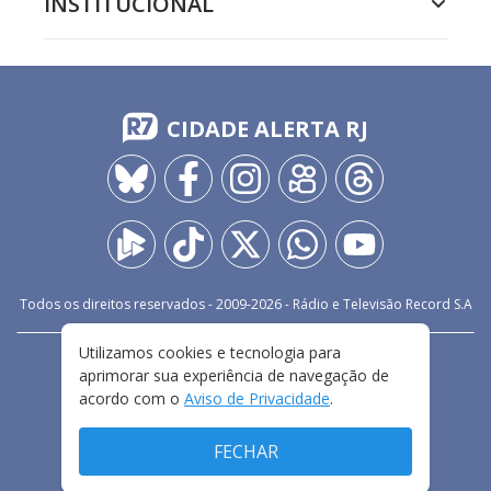
INSTITUCIONAL
CIDADE ALERTA RJ
Todos os direitos reservados - 2009-
2026
- Rádio e Televisão Record S.A
Utilizamos cookies e tecnologia para
CARREIRA
FALE CONOSCO
PRIVACIDADE
aprimorar sua experiência de navegação de
TERMOS E CONDIÇÕES DE USO
acordo com o
Aviso de Privacidade
.
FECHAR