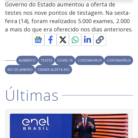
u
g
Governo do Estado aumentou a oferta de
n
u
a
d
n
o
d
testes nos nove pontos de testagem. Na sexta-
s
o
s
feira (14), foram realizados 5.000 exames, 2.000
y
a mais do que era oferecido nos dias anteriores.
M
V
u
d
o
i
AUMENTO
TESTES
COVID-19
CORONAVIRUS
CORONAVÍRUS
RIO DE JANEIRO
CIDADE ALERTA RIO
d
Últimas
e
o