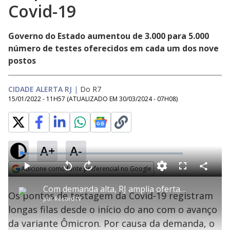
Covid-19
Governo do Estado aumentou de 3.000 para 5.000
número de testes oferecidos em cada um dos nove
postos
CIDADE ALERTA RJ
|
Do R7
15/01/2022 - 11H57
(ATUALIZADO EM
30/03/2024 - 07H08
)
A+
A-
L
o
a
Adicione como fonte preferencial no Google
d
C
P
V
A
P
F
e
o
l
o
v
u
Opens in new window
d
m
a
l
a
l
:
Com demanda alta, RJ amplia oferta de testes de Covid-19
p
y
t
n
l
4
Os pontos de testagem da Covid-19 registram
a
a
ç
s
.
por
RecordTV
r
r
a
c
1
t
1
r
l
r
1
longas filas desde o início do ano com o avanço
i
0
1
e
%
l
s
0
e
h
da variante Ômicron. Por causa da demanda, o
e
s
n
a
g
e
r