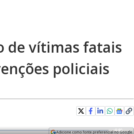
 de vítimas fatais
enções policiais
R
-
4:46
Adicione como fonte preferencial no Google