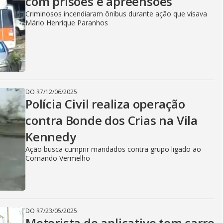
com prisões e apreensões
Criminosos incendiaram ônibus durante ação que visava
Mário Henrique Paranhos
DO R7
/
12/06/2025
Polícia Civil realiza operação
contra Bonde dos Crias na Vila
Kennedy
Ação busca cumprir mandados contra grupo ligado ao
Comando Vermelho
DO R7
/
23/05/2025
Motorista de aplicativo tem carro