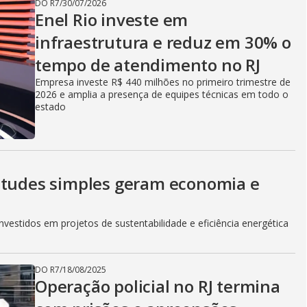
i
DO R7
/
30/07/2026
Enel Rio investe em
infraestrutura e reduz em 30% o
d
tempo de atendimento no RJ
Empresa investe R$ 440 milhões no primeiro trimestre de
2026 e amplia a presença de equipes técnicas em todo o
e
estado
o
itudes simples geram economia e
vestidos em projetos de sustentabilidade e eficiência energética
DO R7
/
18/08/2025
Operação policial no RJ termina