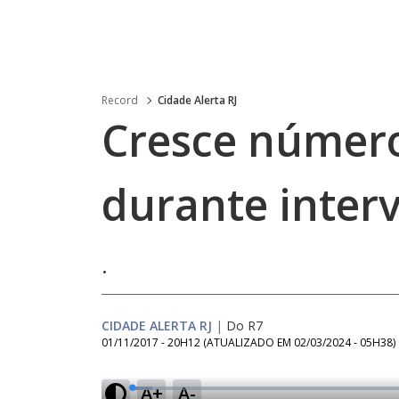
Record
Cidade Alerta RJ
Cresce número
durante interv
.
CIDADE ALERTA RJ
|
Do R7
01/11/2017 - 20H12
(ATUALIZADO EM
02/03/2024 - 05H38
)
A+
A-
L