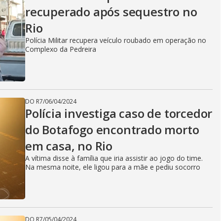
recuperado após sequestro no
Rio
Polícia Militar recupera veículo roubado em operação no
Complexo da Pedreira
DO R7
/
06/04/2024
Polícia investiga caso de torcedor
do Botafogo encontrado morto
em casa, no Rio
A vítima disse à família que iria assistir ao jogo do time.
Na mesma noite, ele ligou para a mãe e pediu socorro
DO R7
/
05/04/2024