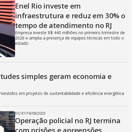
V
Enel Rio investe em
infraestrutura e reduz em 30% o
i
tempo de atendimento no RJ
Empresa investe R$ 440 milhões no primeiro trimestre de
2026 e amplia a presença de equipes técnicas em todo o
d
estado
e
itudes simples geram economia e
o
vestidos em projetos de sustentabilidade e eficiência energética
DO R7
/
18/08/2025
Operação policial no RJ termina
com prisões e apreensões