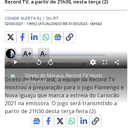
Record TV, a partir de 21h30, nesta terça (2)
CIDADE ALERTA RJ
|
Do R7
02/03/2021 - 19H52
(ATUALIZADO EM
31/03/2024 - 00H42
)
A+
A-
L
o
a
Adicione como fonte preferencial no Google
d
C
P
V
A
P
F
e
o
l
o
v
u
Opens in new window
d
m
a
l
a
l
:
Direto do Maraca, Record TV mostra preparação para Flamengo x Nova Iguaçu
p
y
t
n
l
2
Direto do Maracanã, a equipe da Record TV
a
a
ç
s
.
por
RecordTV
r
r
a
c
9
t
1
r
l
r
7
mostrou a preparação para o jogo Flamengo e
i
0
1
e
%
l
s
0
e
h
Nova Iguaçu que marca a estreia do Cariocão
e
s
n
a
g
e
r
u
g
2021 na emissora. O jogo será transmitido a
n
u
a
d
n
o
d
partir de 21h30 desta terça-feira (2).
s
o
s
y