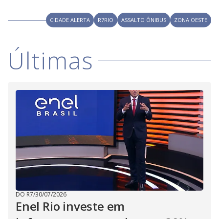
V
u
d
o
CIDADE ALERTA
R7RIO
ASSALTO ÔNIBUS
ZONA OESTE
i
Últimas
d
e
o
DO R7
/
30/07/2026
Enel Rio investe em