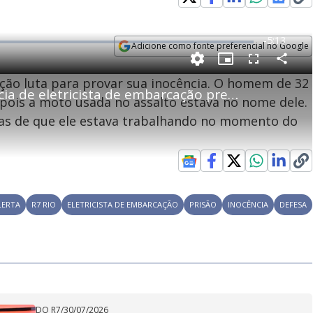
R
-
5:13
Adicione como fonte preferencial no Google
e
Opens in new window
P
C
P
F
m
o
i
u
ação luta para provar sua inocência. O homem de 32
m
c
l
p
Família tenta provar inocência de eletricista de embarcação preso por roubo
a
t
l
a
u
s
 pois a moto usada no assalto estava no nome dele.
r
r
c
i
t
e
r
as de que ele estava trabalhando no momento do
i
-
e
l
l
n
i
e
V
h
n
n
e
a
-
i
l
r
P
o
i
c
n
c
i
t
d
u
g
a
a
r
d
e
e
T
LERTA
R7 RIO
ELETRICISTA DE EMBARCAÇÃO
PRISÃO
INOCÊNCIA
DEFESA
i
m
y
e
DO R7
/
30/07/2026