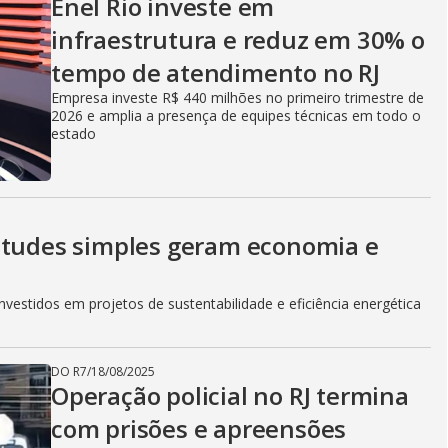
Enel Rio investe em
i
infraestrutura e reduz em 30% o
tempo de atendimento no RJ
d
Empresa investe R$ 440 milhões no primeiro trimestre de
2026 e amplia a presença de equipes técnicas em todo o
estado
e
itudes simples geram economia e
o
vestidos em projetos de sustentabilidade e eficiência energética
DO R7
/
18/08/2025
Operação policial no RJ termina
com prisões e apreensões