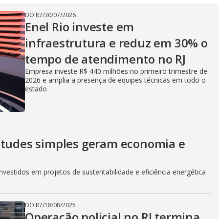
V
DO R7
/
30/07/2026
Enel Rio investe em
infraestrutura e reduz em 30% o
i
tempo de atendimento no RJ
Empresa investe R$ 440 milhões no primeiro trimestre de
2026 e amplia a presença de equipes técnicas em todo o
d
estado
e
itudes simples geram economia e
o
vestidos em projetos de sustentabilidade e eficiência energética
DO R7
/
18/08/2025
Operação policial no RJ termina