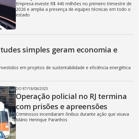
i
Empresa investe R$ 440 milhões no primeiro trimestre de
2026 e amplia a presença de equipes técnicas em todo o
estado
d
e
itudes simples geram economia e
vestidos em projetos de sustentabilidade e eficiência energética
o
DO R7
/
18/08/2025
Operação policial no RJ termina
com prisões e apreensões
Criminosos incendiaram ônibus durante ação que visava
Mário Henrique Paranhos