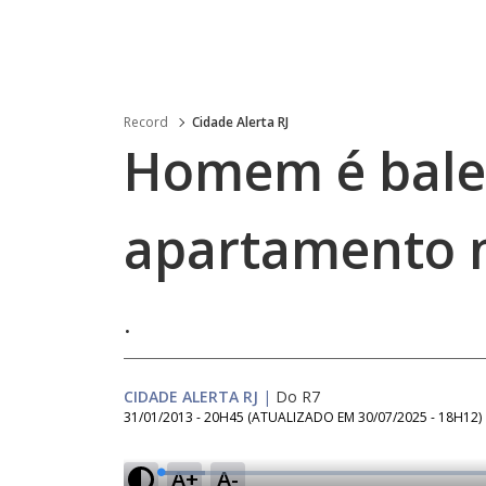
Record
Cidade Alerta RJ
Homem é bale
apartamento n
.
CIDADE ALERTA RJ
|
Do R7
31/01/2013 - 20H45
(ATUALIZADO EM
30/07/2025 - 18H12
)
A+
A-
L