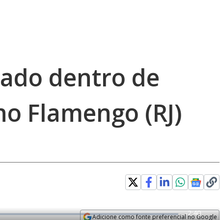
ado dentro de
o Flamengo (RJ)
R
-
2:40
Adicione como fonte preferencial no Google