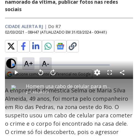
namorado da vítima, publicar fotos nas redes
sociais
CIDADE ALERTA RJ
|
Do R7
02/03/2021 - 08H47
(ATUALIZADO EM
31/03/2024 - 00H41
)
A+
A-
L
o
a
Adicione como fonte preferencial no Google
d
C
P
V
A
P
F
e
o
l
o
v
u
Opens in new window
d
m
a
l
a
l
:
Homem usa cabo de celular para matar empregada doméstica no Rio
p
y
t
n
l
3
A empregada doméstica Selma de Maria Silva
a
a
ç
s
.
por
RecordTV
r
r
a
c
8
t
1
r
l
r
4
Almeida, 49 anos, foi morta pelo companheiro
i
0
1
e
%
l
s
0
e
h
em Rio das Pedras, na zona oeste do Rio. O
e
s
n
a
g
e
r
u
g
suspeito usou um cabo de celular para cometer
n
u
a
d
n
o
d
o crime e o corpo foi encontrado na casa dele.
s
o
s
O crime só foi descoberto, pois o agressor