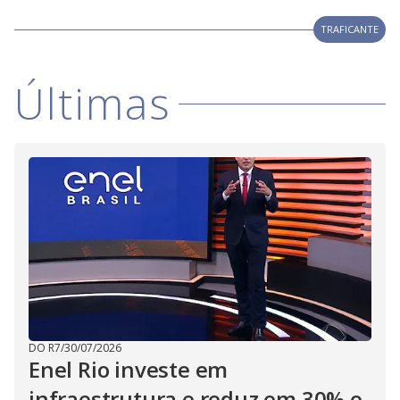
V
d
o
TRAFICANTE
i
Últimas
d
e
o
DO R7
/
30/07/2026
Enel Rio investe em
infraestrutura e reduz em 30% o