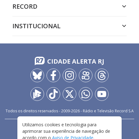
RECORD
INSTITUCIONAL
CIDADE ALERTA RJ
Todos os direitos reservados - 2009-
2026
- Rádio e Televisão Record S.A
Utilizamos cookies e tecnologia para
CARREIRA
FALE CONOSCO
PRIVACIDADE
aprimorar sua experiência de navegação de
TERMOS E CONDIÇÕES DE USO
acordo com o
Aviso de Privacidade
.