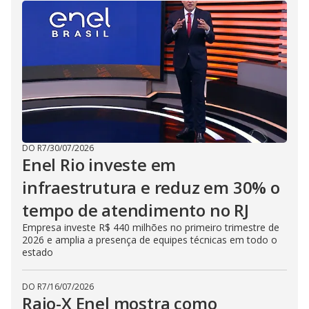
V
d
o
i
d
e
DO R7
/
30/07/2026
Enel Rio investe em
o
infraestrutura e reduz em 30% o
tempo de atendimento no RJ
Empresa investe R$ 440 milhões no primeiro trimestre de
2026 e amplia a presença de equipes técnicas em todo o
estado
DO R7
/
16/07/2026
Raio-X Enel mostra como