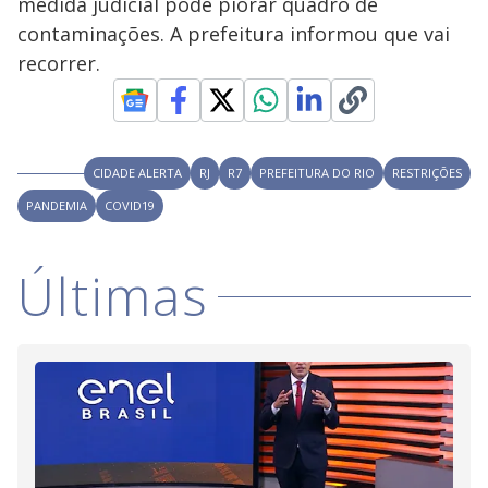
medida judicial pode piorar quadro de
y
contaminações. A prefeitura informou que vai
recorrer.
M
V
u
d
o
i
CIDADE ALERTA
RJ
R7
PREFEITURA DO RIO
RESTRIÇÕES
PANDEMIA
COVID19
d
Últimas
e
o