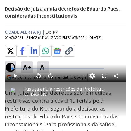
Decisão de juíza anula decretos de Eduardo Paes,
consideradas inconstitucionais
CIDADE ALERTA RJ
|
Do R7
05/05/2021 - 21H02
(ATUALIZADO EM
31/03/2024 - 01H52
)
A+
A-
L
o
a
Adicione como fonte preferencial no Google
d
C
P
V
A
P
F
e
o
l
o
v
u
Opens in new window
d
m
a
l
a
l
:
Justiça anula restrições da Prefeitura do Rio
p
y
t
n
l
4
Uma juíza anulou decretos sobre medidas
a
a
ç
s
.
por
RecordTV
r
r
a
c
4
t
1
r
l
r
8
restritivas contra a covid-19 feitas pela
i
0
1
e
%
l
s
0
e
h
Prefeitura do Rio. Segundo a decisão, as
e
s
n
a
g
e
r
u
g
restrições de Eduardo Paes são consideradas
n
u
a
d
n
o
d
inconsticionais. Para profissionais da saúde,
s
o
s