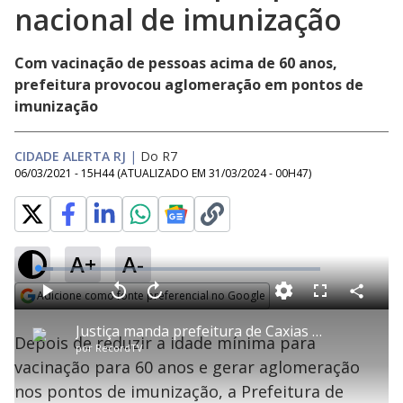
nacional de imunização
Com vacinação de pessoas acima de 60 anos,
prefeitura provocou aglomeração em pontos de
imunização
CIDADE ALERTA RJ
|
Do R7
06/03/2021 - 15H44
(ATUALIZADO EM
31/03/2024 - 00H47
)
A+
A-
L
o
a
Adicione como fonte preferencial no Google
d
C
P
V
A
P
F
e
o
l
o
v
u
Opens in new window
d
m
a
l
a
l
:
Justiça manda prefeitura de Caxias cumprir plano nacional de imunização
p
y
t
n
l
5
Depois de reduzir a idade mínima para
a
a
ç
s
.
por
RecordTV
r
r
a
c
5
t
1
r
l
r
0
vacinação para 60 anos e gerar aglomeração
i
0
1
e
%
l
s
0
e
h
nos pontos de imunização, a Prefeitura de
e
s
n
a
g
e
r