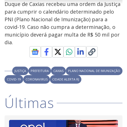
u
g
Duque de Caxias recebeu uma ordem da Justiça
n
u
a
d
n
o
d
para cumprir o calendário determinado pelo
s
o
s
PNI (Plano Nacional de Imunização) para a
y
covid-19. Caso não cumpra a determinação, o
município deverá pagar multa de R$ 50 mil por
M
V
u
d
dia.
o
i
JUSTIÇA
PREFEITURA
CAXIAS
PLANO NACIONAL DE IMUNIZAÇÃO
d
COVID-19
CORONAVIRUS
CIDADE ALERTA RJ
e
Últimas
o