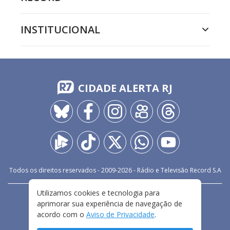
INSTITUCIONAL
CIDADE ALERTA RJ
Todos os direitos reservados - 2009-
2026
- Rádio e Televisão Record S.A
Utilizamos cookies e tecnologia para
CARREIRA
FALE CONOSCO
PRIVACIDADE
aprimorar sua experiência de navegação de
TERMOS E CONDIÇÕES DE USO
acordo com o
Aviso de Privacidade
.