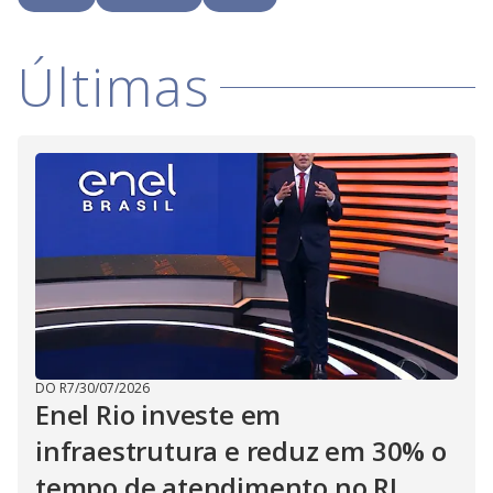
i
Últimas
d
e
o
DO R7
/
30/07/2026
Enel Rio investe em
infraestrutura e reduz em 30% o
tempo de atendimento no RJ