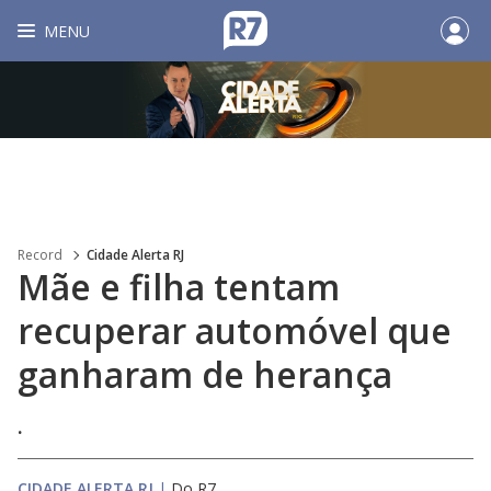
MENU
Record
Cidade Alerta RJ
Mãe e filha tentam
recuperar automóvel que
ganharam de herança
.
CIDADE ALERTA RJ
|
Do R7