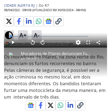
CIDADE ALERTA RJ
|
Do R7
08/04/2022 - 09H38
(ATUALIZADO EM
30/03/2024 - 08H56
)
A+
A-
L
o
a
Adicione como fonte preferencial no Google
d
C
P
V
A
P
F
e
o
l
o
v
u
Opens in new window
d
m
a
l
a
l
:
Moradores de Pilares denunciam furtos recorrentes no bairro
p
y
t
n
l
4
Os moradores de Pilares, na zona norte do Rio,
a
a
ç
s
.
por
RecordTV
r
r
a
c
3
t
1
r
l
r
1
denunciam os furtos recorrentes no bairro.
i
0
1
e
%
l
s
0
e
h
Pelas câmeras de segurança, é possível ver a
e
s
n
a
g
e
r
u
g
ação criminosa no mesmo local, em dois
n
u
a
d
n
o
d
momentos diferentes. Os bandidos tentaram
s
o
s
furtar uma motocicleta da mesma maneira, em
y
um intervalo de três dias.
M
u
d