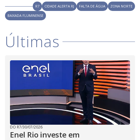
i
R7
CIDADE ALERTA RJ
FALTA DE ÁGUA
ZONA NORTE
BAIXADA FLUMINENSE
d
Últimas
e
o
DO R7
/
30/07/2026
Enel Rio investe em