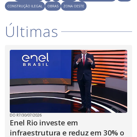
V
o
CONSTRUÇÃO ILEGAL
OBRAS
ZONA OESTE
i
Últimas
d
e
o
DO R7
/
30/07/2026
Enel Rio investe em
infraestrutura e reduz em 30% o