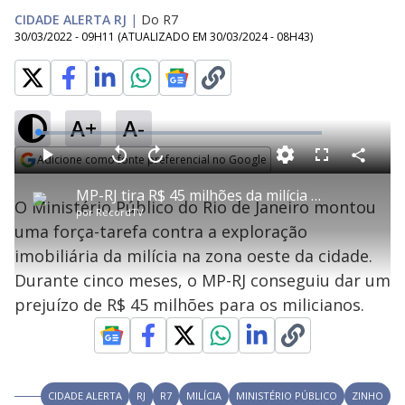
CIDADE ALERTA RJ
|
Do R7
30/03/2022 - 09H11
(ATUALIZADO EM
30/03/2024 - 08H43
)
A+
A-
L
o
a
Adicione como fonte preferencial no Google
d
C
P
V
A
P
F
e
o
l
o
v
u
Opens in new window
d
m
a
l
a
l
:
MP-RJ tira R$ 45 milhões da milícia em construções ilegais
p
y
t
n
l
3
O Ministério Público do Rio de Janeiro montou
a
a
ç
s
.
por
RecordTV
r
r
a
c
6
t
1
r
l
r
9
uma força-tarefa contra a exploração
i
0
1
e
%
l
s
0
e
h
imobiliária da milícia na zona oeste da cidade.
e
s
n
a
g
e
r
u
g
Durante cinco meses, o MP-RJ conseguiu dar um
n
u
a
d
n
o
d
prejuízo de R$ 45 milhões para os milicianos.
s
o
s
y
M
u
CIDADE ALERTA
RJ
R7
MILÍCIA
MINISTÉRIO PÚBLICO
ZINHO
d