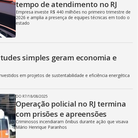
i
tempo de atendimento no RJ
Empresa investe R$ 440 milhões no primeiro trimestre de
2026 e amplia a presença de equipes técnicas em todo o
d
estado
e
itudes simples geram economia e
o
vestidos em projetos de sustentabilidade e eficiência energética
DO R7
/
18/08/2025
Operação policial no RJ termina
com prisões e apreensões
Criminosos incendiaram ônibus durante ação que visava
Mário Henrique Paranhos