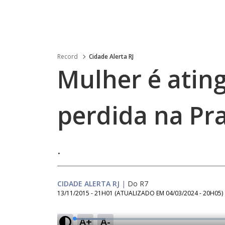
Record
Cidade Alerta RJ
Mulher é ating
perdida na Pr
.
CIDADE ALERTA RJ
|
Do R7
13/11/2015 - 21H01
(ATUALIZADO EM
04/03/2024 - 20H05
)
A+
A-
L