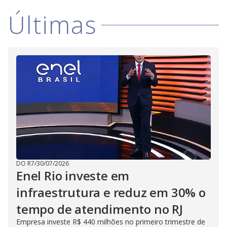
i
Últimas
d
e
o
DO R7
/
30/07/2026
Enel Rio investe em
infraestrutura e reduz em 30% o
tempo de atendimento no RJ
Empresa investe R$ 440 milhões no primeiro trimestre de