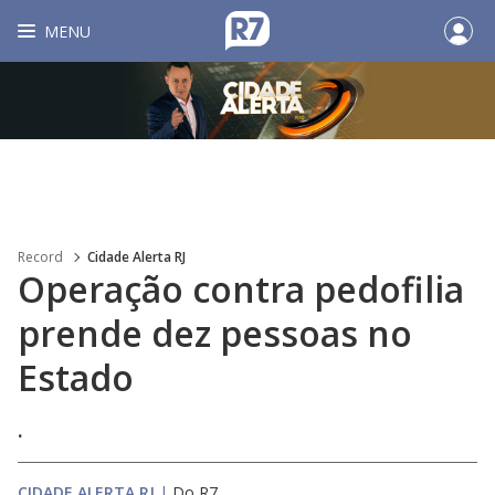
MENU
Record
Cidade Alerta RJ
Operação contra pedofilia
prende dez pessoas no
Estado
.
CIDADE ALERTA RJ
|
Do R7