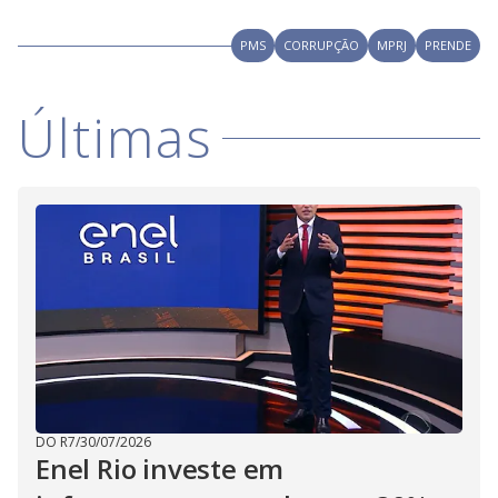
V
u
d
o
PMS
CORRUPÇÃO
MPRJ
PRENDE
i
Últimas
d
e
o
DO R7
/
30/07/2026
Enel Rio investe em